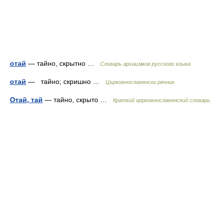
отай
— тайно, скрытно …
Cловарь архаизмов русского языка
отай
— тайно; скришно …
Църковнославянски речник
Отай, тай
— тайно, скрыто …
Краткий церковнославянский словарь