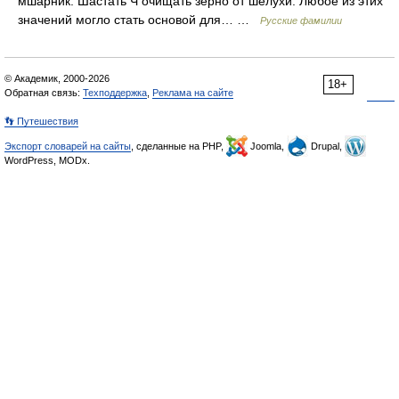
мшарник. Шастать Ч очищать зерно от шелухи. Любое из этих
значений могло стать основой для… …
Русские фамилии
© Академик, 2000-2026
18+
Обратная связь:
Техподдержка
,
Реклама на сайте
👣 Путешествия
Экспорт словарей на сайты
, сделанные на PHP,
Joomla,
Drupal,
WordPress, MODx.