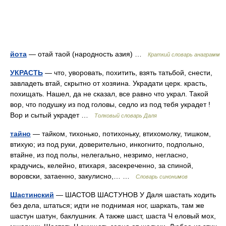
йота
— отай таой (народность азия) …
Краткий словарь анаграмм
УКРАСТЬ
— что, уворовать, похитить, взять татьбой, снести,
завладеть втай, скрытно от хозяина. Украдати церк. красть,
похищать. Нашел, да не сказал, все равно что украл. Такой
вор, что подушку из под головы, седло из под тебя украдет !
Вор и сытый украдет …
Толковый словарь Даля
тайно
— тайком, тихонько, потихоньку, втихомолку, тишком,
втихую; из под руки, доверительно, инкогнито, подпольно,
втайне, из под полы, нелегально, незримо, негласно,
крадучись, келейно, втихаря, засекреченно, за спиной,
воровски, затаенно, закулисно,… …
Словарь синонимов
Шастинский
— ШАСТОВ ШАСТУНОВ У Даля шастать ходить
без дела, штаться; идти не поднимая ног, шаркать, там же
шастун шатун, баклушник. А также шаст, шаста Ч еловый мох,