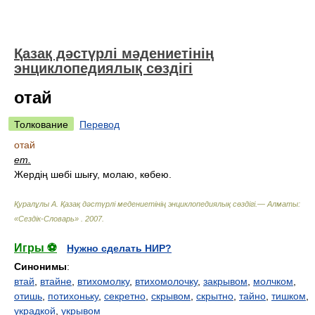
Қазақ дәстүрлі мәдениетінің
энциклопедиялық сөздігі
отай
Толкование
Перевод
отай
ет.
Жердің шөбі шығу, молаю, көбею.
Қуралұлы А. Қазақ дәстүрлі медениетінің энциклопедиялық сөздігі.— Алматы:
«Сездік-Словарь»
.
2007
.
Игры ⚽
Нужно сделать НИР?
Синонимы
:
втай
,
втайне
,
втихомолку
,
втихомолочку
,
закрывом
,
молчком
,
отишь
,
потихоньку
,
секретно
,
скрывом
,
скрытно
,
тайно
,
тишком
,
украдкой
,
укрывом