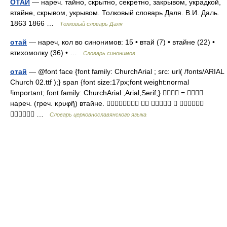
ОТАЙ
— нареч. тайно, скрытно, секретно, закрывом, украдкой,
втайне, скрывом, укрывом. Толковый словарь Даля. В.И. Даль.
1863 1866 …
Толковый словарь Даля
отай
— нареч, кол во синонимов: 15 • втай (7) • втайне (22) •
втихомолку (36) • …
Словарь синонимов
отай
— @font face {font family: ChurchArial ; src: url( /fonts/ARIAL
Church 02.ttf );} span {font size:17px;font weight:normal
!important; font family: ChurchArial ,Arial,Serif;}  = 
нареч. (греч. κρυφῆ) втайне.     
 …
Словарь церковнославянского языка